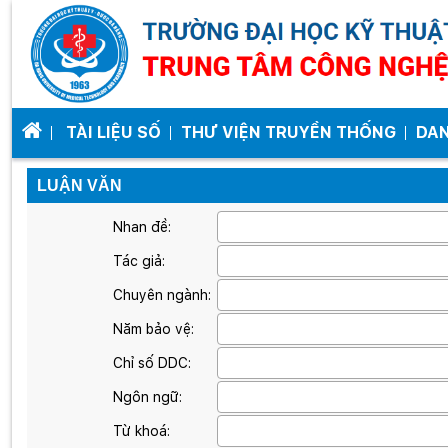
TÀI LIỆU SỐ
THƯ VIỆN TRUYỀN THỐNG
DA
LUẬN VĂN
Nhan đề:
Tác giả:
Chuyên ngành:
Năm bảo vệ:
Chỉ số DDC:
Ngôn ngữ:
Từ khoá: