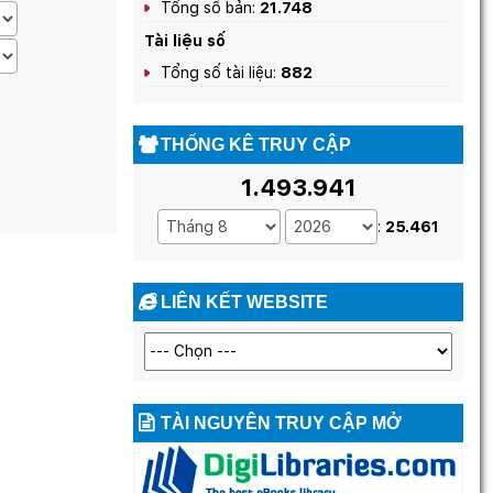
Tổng số bản:
21.748
Tài liệu số
Tổng số tài liệu:
882
THỐNG KÊ TRUY CẬP
1.493.941
:
25.461
LIÊN KẾT WEBSITE
TÀI NGUYÊN TRUY CẬP MỞ