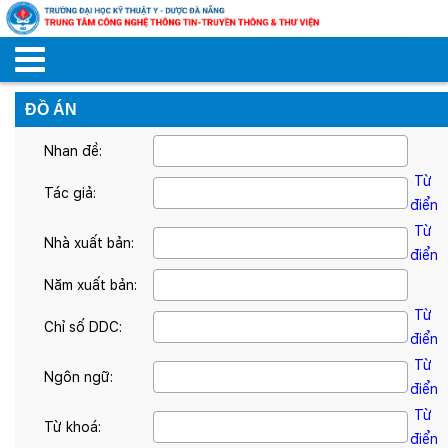
ĐỒ ÁN
Nhan đề:
Từ
Tác giả:
điển
Từ
Nhà xuất bản:
điển
Năm xuất bản:
Từ
Chỉ số DDC:
điển
Từ
Ngôn ngữ:
điển
Từ
Từ khoá:
điển