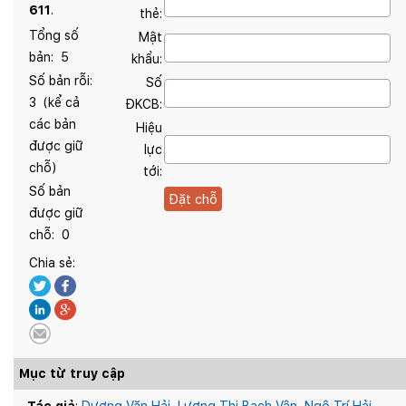
611
.
thẻ:
Tổng số
Mật
bản:
5
khẩu:
Số bản rỗi:
Số
3
(kể cả
ĐKCB:
các bản
Hiệu
được giữ
lực
chỗ)
tới:
Số bản
được giữ
chỗ:
0
Chia sẻ:
Mục từ truy cập