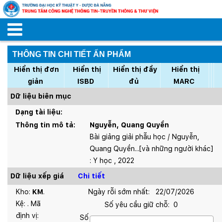
THÔNG TIN CHI TIẾT ẤN PHẨM
Hiển thị đơn
Hiển thị
Hiển thị đầy
Hiển thị
giản
ISBD
đủ
MARC
Dữ liệu biên mục
Dạng tài liệu:
Thông tin mô tả:
Nguyễn, Quang Quyền
Bài giảng giải phẫu học / Nguyễn,
Quang Quyền...[và những người khác]
: Y học , 2022
Dữ liệu xếp giá
Chi tiết
Kho:
KM
.
Ngày rỗi sớm nhất:
22/07/2026
Kệ:
. Mã
Số yêu cầu giữ chỗ:
0
định vị:
Số