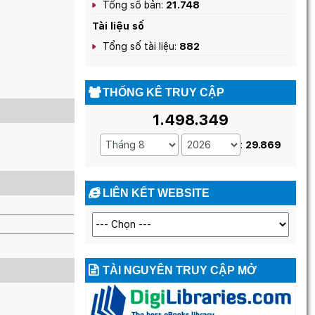
Tổng số bản:
21.748
Tài liệu số
Tổng số tài liệu:
882
THỐNG KÊ TRUY CẬP
1.498.349
:
29.869
LIÊN KẾT WEBSITE
TÀI NGUYÊN TRUY CẬP MỞ