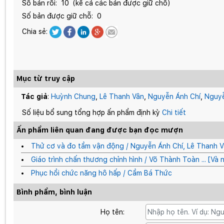
Số bản rỗi:
10
(kể cả các bản được giữ chỗ)
Số bản được giữ chỗ:
0
Chia sẻ:
Mục từ truy cập
Tác giả
:
Huỳnh Chung
,
Lê Thanh Vân
,
Nguyễn Ánh Chí
,
Nguy
Số liệu bổ sung tổng hợp ấn phẩm định kỳ
Chi tiết
Ấn phẩm liên quan đang được bạn đọc mượn
Thử cơ và đo tầm vận động / Nguyễn Ánh Chí, Lê Thanh 
Giáo trình chấn thương chỉnh hình / Võ Thành Toàn ... [Và
Phục hồi chức năng hô hấp / Cầm Bá Thức
Bình phẩm, bình luận
Họ tên: