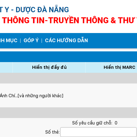
NH MỤC
GÓP Ý
CÁC HƯỚNG DẪN
Hiển thị đầy đủ
Hiển thị MARC
nh Chí...[và những người khác]
Số yêu cầu giữ chỗ:
0
Số thẻ: