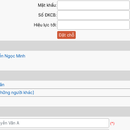
Mật khẩu:
Số ĐKCB:
Hiệu lực tới:
ễn Ngọc Minh
Vân
 những người khác]
(*)