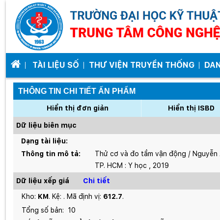
TÀI LIỆU SỐ
THƯ VIỆN TRUYỀN THỐNG
DA
THÔNG TIN CHI TIẾT ẤN PHẨM
Hiển thị đơn giản
Hiển thị ISBD
Dữ liệu biên mục
Dạng tài liệu:
Thông tin mô tả:
Thử cơ và đo tầm vận động / Nguyễn Á
TP. HCM : Y học , 2019
Dữ liệu xếp giá
Chi tiết
Kho:
KM
. Kệ:
. Mã định vị:
612.7
.
Tổng số bản:
10