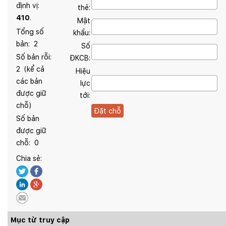
định vị:
thẻ:
410
.
Mật
Tổng số
khẩu:
bản:
2
Số
Số bản rỗi:
ĐKCB:
2
(kể cả
Hiệu
các bản
lực
được giữ
tới:
chỗ)
Số bản
được giữ
chỗ:
0
Chia sẻ:
Mục từ truy cập