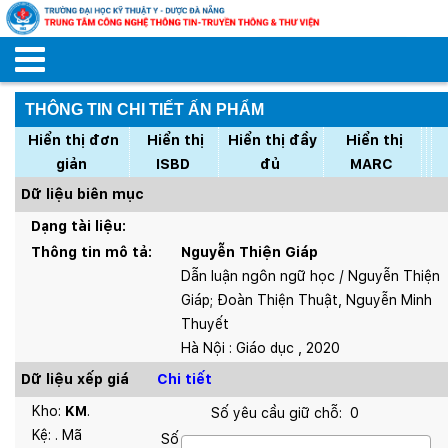
THÔNG TIN CHI TIẾT ẤN PHẨM
Hiển thị đơn
Hiển thị
Hiển thị đầy
Hiển thị
giản
ISBD
đủ
MARC
Dữ liệu biên mục
Dạng tài liệu:
Thông tin mô tả:
Nguyễn Thiện Giáp
Dẫn luận ngôn ngữ học / Nguyễn Thiện
Giáp; Đoàn Thiện Thuật, Nguyễn Minh
Thuyết
Hà Nội : Giáo dục , 2020
Dữ liệu xếp giá
Chi tiết
Kho:
KM
.
Số yêu cầu giữ chỗ:
0
Kệ:
. Mã
Số