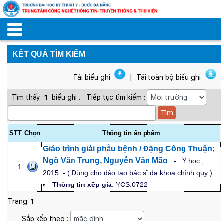
KẾT QUẢ TÌM KIẾM
Tải biểu ghi
|
Tải toàn bộ biểu ghi
Tìm thấy
1
biểu ghi
.
Tiếp tục tìm kiếm :
STT
Chọn
Thông tin ấn phẩm
Giáo trình giải phẫu bệnh / Đặng Công Thuận;
Ngô Văn Trung, Nguyễn Văn Mão
. - : Y học ,
1
2015. - ( Dùng cho đào tạo bác sĩ đa khoa chính quy )
Thông tin xếp giá
: YCS.0722
Trang:
1
Sắp xếp theo :