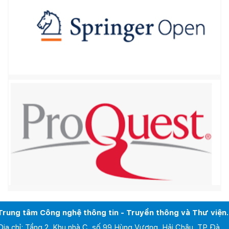
Trung tâm Công nghệ thông tin - Truyền thông và Thư viện.
Địa chỉ: Tầng 2, Khu nhà C, số 99 Hùng Vương, Hải Châu, TP Đà