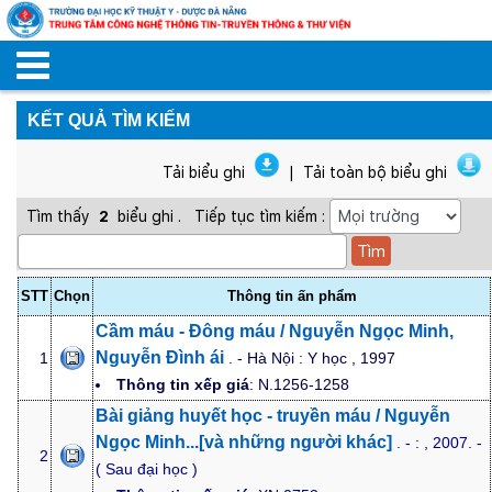
KẾT QUẢ TÌM KIẾM
Tải biểu ghi
|
Tải toàn bộ biểu ghi
Tìm thấy
2
biểu ghi
.
Tiếp tục tìm kiếm :
STT
Chọn
Thông tin ấn phẩm
Cầm máu - Đông máu / Nguyễn Ngọc Minh,
Nguyễn Đình ái
1
. - Hà Nội : Y học , 1997
Thông tin xếp giá
: N.1256-1258
Bài giảng huyết học - truyền máu / Nguyễn
Ngọc Minh...[và những người khác]
. - : , 2007. -
2
( Sau đại học )