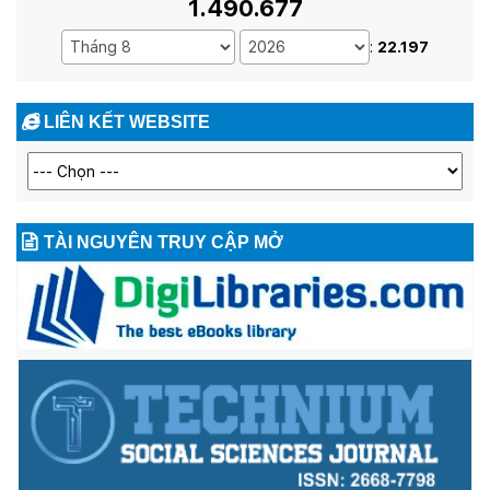
1.490.677
:
22.197
LIÊN KẾT WEBSITE
TÀI NGUYÊN TRUY CẬP MỞ