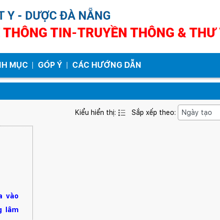
NH MỤC
GÓP Ý
CÁC HƯỚNG DẪN
Kiểu hiển thị:
Sắp xếp theo:
a vào
g lâm