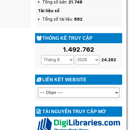
Tổng số bản:
21.748
Tài liệu số
Tổng số tài liệu:
882
THỐNG KÊ TRUY CẬP
1.492.762
:
24.282
LIÊN KẾT WEBSITE
TÀI NGUYÊN TRUY CẬP MỞ