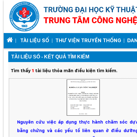
TÀI LIỆU SỐ
THƯ VIỆN TRUYỀN THỐNG
DA
TÀI LIỆU SỐ - KẾT QUẢ TÌM KIẾM
Tìm thấy
1
tài liệu thỏa mãn điều kiện tìm kiếm.
Nguyên cứu việc áp dụng thực hành chăm sóc dự
bằng chứng và các yếu tố liên quan ở điều dưỡn