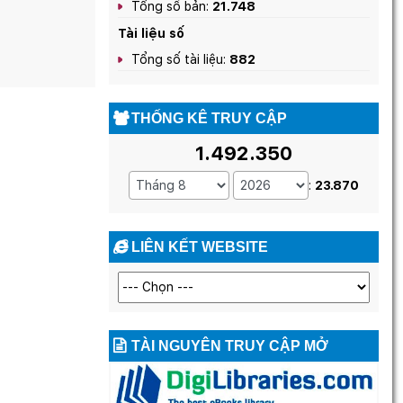
Tổng số bản:
21.748
Tài liệu số
Tổng số tài liệu:
882
THỐNG KÊ TRUY CẬP
1.492.350
:
23.870
LIÊN KẾT WEBSITE
TÀI NGUYÊN TRUY CẬP MỞ