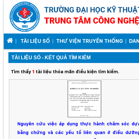
TÀI LIỆU SỐ
THƯ VIỆN TRUYỀN THỐNG
DA
TÀI LIỆU SỐ - KẾT QUẢ TÌM KIẾM
Tìm thấy
1
tài liệu thỏa mãn điều kiện tìm kiếm.
Nguyên cứu việc áp dụng thực hành chăm sóc dự
bằng chứng và các yếu tố liên quan ở điều dưỡn