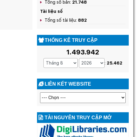
Tổng số bản:
21.748
Tài liệu số
Tổng số tài liệu:
882
THỐNG KÊ TRUY CẬP
1.493.942
:
25.462
LIÊN KẾT WEBSITE
TÀI NGUYÊN TRUY CẬP MỞ