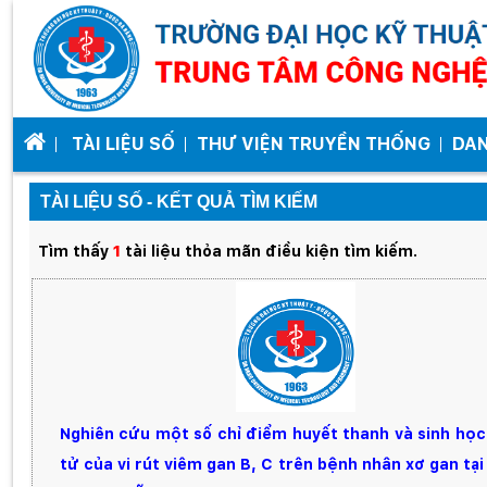
TÀI LIỆU SỐ
THƯ VIỆN TRUYỀN THỐNG
DA
TÀI LIỆU SỐ - KẾT QUẢ TÌM KIẾM
Tìm thấy
1
tài liệu thỏa mãn điều kiện tìm kiếm.
Nghiên cứu một số chỉ điểm huyết thanh và sinh học
tử của vi rút viêm gan B, C trên bệnh nhân xơ gan tạ