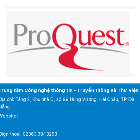
Trung tâm Công nghệ thông tin - Truyền thông và Thư viện.
Địa chỉ: Tầng 2, Khu nhà C, số 99 Hùng Vương, Hải Châu, TP Đà
Nẵng
Website:
Điện thoại: 02363.3843253