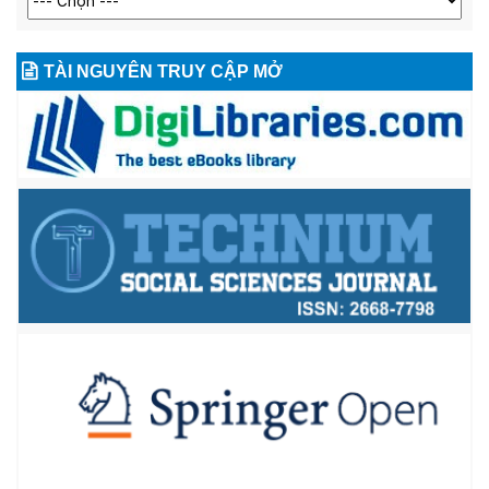
TÀI NGUYÊN TRUY CẬP MỞ